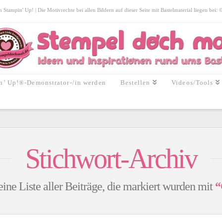
tampin' Up! | Die Motivrechte bei allen Bildern auf dieser Seite mit Bastelmaterial liegen bei:
n’ Up!®-Demonstrator-/in werden
Bestellen
Videos/Tools
Stichwort-Archiv
eine Liste aller Beiträge, die markiert wurden mit
“