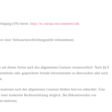
eilegung (OS) bereit:
https://ec.europa.eu/consumers/odr
.
vor einer Verbraucherschlichtungsstelle teilzunehmen.
 auf diesen Seiten nach den allgemeinen Gesetzen verantwortlich. Nach §§ 8
übermittelte oder gespeicherte fremde Informationen zu überwachen oder nach
n.
rmationen nach den allgemeinen Gesetzen bleiben hiervon unberührt. Eine
is einer konkreten Rechtsverletzung möglich. Bei Bekanntwerden von
d entfernen.