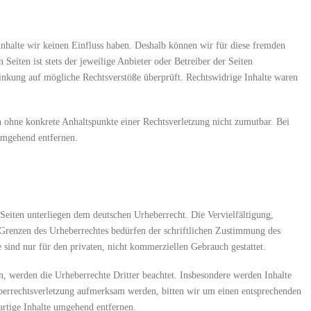
Inhalte wir keinen Einfluss haben. Deshalb können wir für diese fremden
Seiten ist stets der jeweilige Anbieter oder Betreiber der Seiten
inkung auf mögliche Rechtsverstöße überprüft. Rechtswidrige Inhalte waren
ch ohne konkrete Anhaltspunkte einer Rechtsverletzung nicht zumutbar. Bei
umgehend entfernen.
 Seiten unterliegen dem deutschen Urheberrecht. Die Vervielfältigung,
 Grenzen des Urheberrechtes bedürfen der schriftlichen Zustimmung des
 sind nur für den privaten, nicht kommerziellen Gebrauch gestattet.
en, werden die Urheberrechte Dritter beachtet. Insbesondere werden Inhalte
heberrechtsverletzung aufmerksam werden, bitten wir um einen entsprechenden
rtige Inhalte umgehend entfernen.