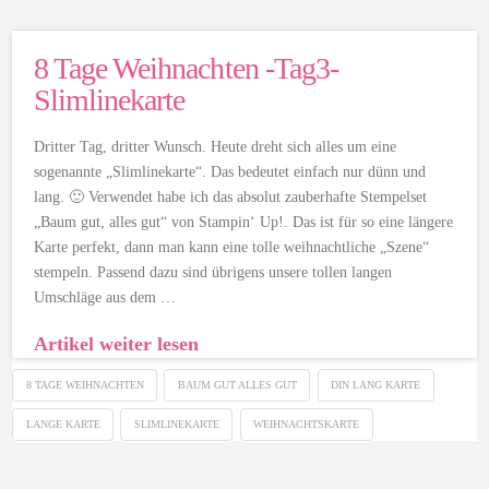
8 Tage Weihnachten -Tag3-
Slimlinekarte
Dritter Tag, dritter Wunsch. Heute dreht sich alles um eine
sogenannte „Slimlinekarte“. Das bedeutet einfach nur dünn und
lang. 🙂 Verwendet habe ich das absolut zauberhafte Stempelset
„Baum gut, alles gut“ von Stampin‘ Up!. Das ist für so eine längere
Karte perfekt, dann man kann eine tolle weihnachtliche „Szene“
stempeln. Passend dazu sind übrigens unsere tollen langen
Umschläge aus dem …
Artikel weiter lesen
8 TAGE WEIHNACHTEN
BAUM GUT ALLES GUT
DIN LANG KARTE
LANGE KARTE
SLIMLINEKARTE
WEIHNACHTSKARTE