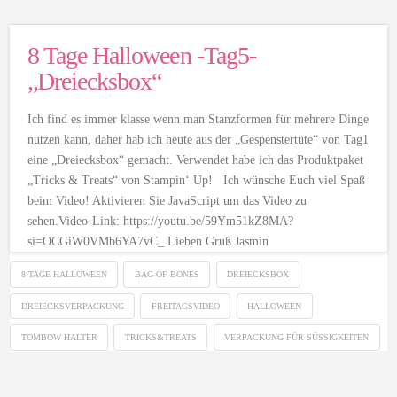
8 Tage Halloween -Tag5-
„Dreiecksbox“
Ich find es immer klasse wenn man Stanzformen für mehrere Dinge
nutzen kann, daher hab ich heute aus der „Gespenstertüte“ von Tag1
eine „Dreiecksbox“ gemacht. Verwendet habe ich das Produktpaket
„Tricks & Treats“ von Stampin‘ Up! Ich wünsche Euch viel Spaß
beim Video! Aktivieren Sie JavaScript um das Video zu
sehen.Video-Link: https://youtu.be/59Ym51kZ8MA?
si=OCGiW0VMb6YA7vC_ Lieben Gruß Jasmin
8 TAGE HALLOWEEN
BAG OF BONES
DREIECKSBOX
DREIECKSVERPACKUNG
FREITAGSVIDEO
HALLOWEEN
TOMBOW HALTER
TRICKS&TREATS
VERPACKUNG FÜR SÜSSIGKEITEN