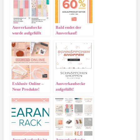
Ausverkaufsecke
Bald endet der
wurde aufgefüllt
Ausverkauf!
Exklusiv Online –
Ausverkaufsecke
Neue Produkte!
aufgefüllt!
Ausverkaufsecke ist
Ausverkaufsecke