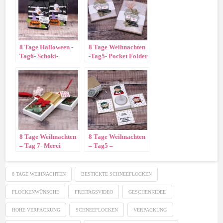
8 Tage Halloween -
8 Tage Weihnachten
Tag6- Schoki-
-Tag5- Pocket Folder
Verpackung
Card
8 Tage Weihnachten
8 Tage Weihnachten
– Tag 7- Merci
– Tag5 –
Verpackung
Explosionsbox für
Teelicht
8 TAGE WEIHNACHTEN
BESTICKTE SCHNEEFLOCKEN
FLOCKENWÜNSCHE
FREITAGSVIDEO
GESCHENKIDEE
HOHE VERPACKUNG
SCHNEEFLOCKEN
VERPACKUNG