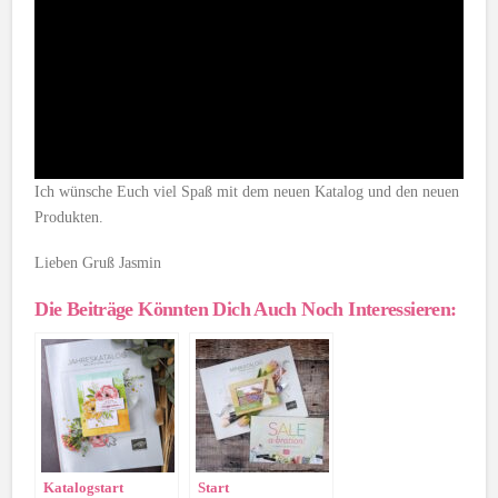
Ich wünsche Euch viel Spaß mit dem neuen Katalog und den neuen
Produkten.
Lieben Gruß Jasmin
Die Beiträge Könnten Dich Auch Noch Interessieren:
Katalogstart
Start