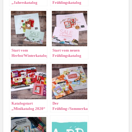
„Jahreskatalog
Frühlingskatalog
2022/2023“
und Sale-A-Bration
Start vom
Start vom neuen
Herbst/Winterkatalog
Frühlingskatalog
und der Sale-A-
und der Sale-A-
Bration!
Bration
Katalogstart
Der
„Minikatalog 2020“
Frühling-/Sommerkatalog
und Start der Sale-A-
und die Sale-A-
Bration
Bration startet!!!