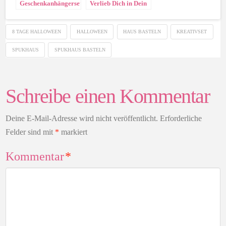
Geschenkanhängerset
Verlieb Dich in Dein
„Anhänger zum
Lieblingsband
Fest“
8 TAGE HALLOWEEN
HALLOWEEN
HAUS BASTELN
KREATIVSET
SPUKHAUS
SPUKHAUS BASTELN
Schreibe einen Kommentar
Deine E-Mail-Adresse wird nicht veröffentlicht.
Erforderliche
Felder sind mit
*
markiert
Kommentar
*