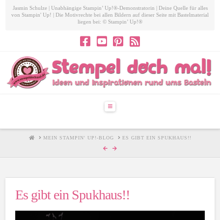
Jasmin Schulze | Unabhängige Stampin’ Up!®-Demonstratorin | Deine Quelle für alles
von Stampin' Up! | Die Motivrechte bei allen Bildern auf dieser Seite mit Bastelmaterial
liegen bei: © Stampin’ Up!®
Navigation
HOME
MEIN STAMPIN' UP!-BLOG
ES GIBT EIN SPUKHAUS!!
Es gibt ein Spukhaus!!