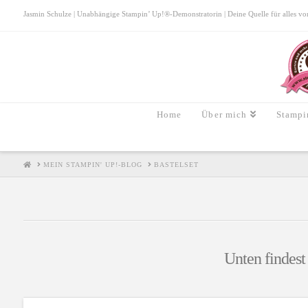
Jasmin Schulze | Unabhängige Stampin’ Up!®-Demonstratorin | Deine Quelle für alles von S
Home
Über mich
Stampi
HOME
MEIN STAMPIN' UP!-BLOG
BASTELSET
Unten findest