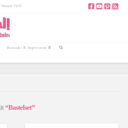
 © Stampin’ Up!®
Kontakt & Impressum
mit
“Bastelset”