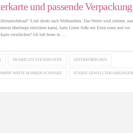
terkarte und passende Verpackung
„ichfreumichdrauf“-Liste direkt nach Weihnachten. Das Wetter wird schöner, ma
nehmerin überhaupt einrichten kann), kann Grüne Soße mit Eiern essen und vor
rkarte verschicken? Ich hab heute in …
N
FRAMELITS STICKMUSTER
OSTERKÖRBCHEN
AMPIN' WRITE MARKER SCHWARZ
STANZE GEWELLTER ANHÄNGE