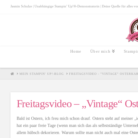
Jasmin Schulze | Unabhängige Stampin’ Up!®-Demonstratorin | Deine Quelle für alles von S
Home
Über mich
Stampi
HOME
MEIN STAMPIN' UP!-BLOG
FREITAGSVIDEO - "VINTAGE" OSTERK
Freitagsvideo – „Vintage“ Os
Bald ist Ostern, ich freu mich schon drauf. Ostern steht auf meiner 
hat ein paar freie Tage (wenn man sich das als selbstständige Unter
allem hübsch dekorieren. Warum sollte man nicht auch mal eine Oster