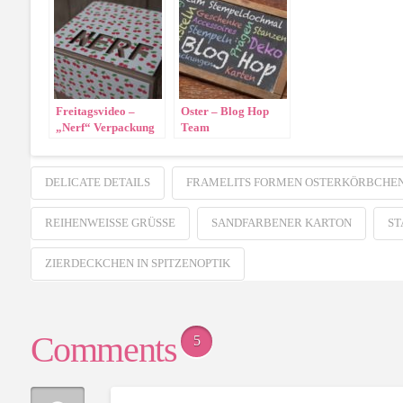
Freitagsvideo –
Oster – Blog Hop
„Nerf“ Verpackung
Team
Stempeldochmal
DELICATE DETAILS
FRAMELITS FORMEN OSTERKÖRBCHE
REIHENWEISSE GRÜSSE
SANDFARBENER KARTON
ST
ZIERDECKCHEN IN SPITZENOPTIK
Comments
5