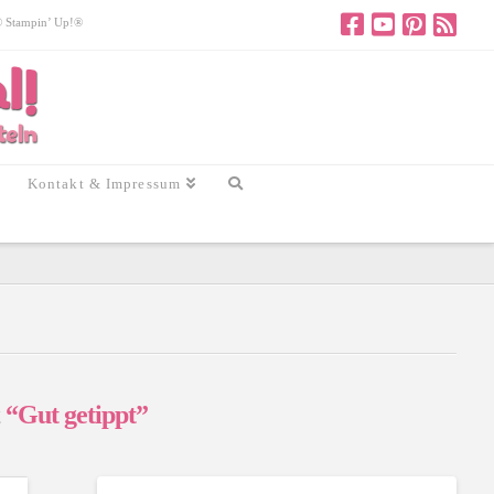
 © Stampin’ Up!®
Kontakt & Impressum
t
“Gut getippt”