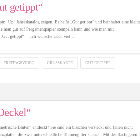
ut getippt“
n‘ Up! Jahreskatalog zeigen. Es heißt „Gut getippt“ und beinhaltet eine klein
ie man gut auf Pergamentpapier stempeln kann und wie man mit
er: „Gut getippt“ Ich wünsche Euch viel …
FREITAGSVIDEO
GRUSSKARTE
GUT GETIPPT
 Deckel“
trische Blüten“ entdeckt? Sie sind ein bisschen versteckt und fallen nicht
zplatten die zwei unterschiedliche Blumengitter stanzen. Mit der flächigeren