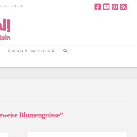
 © Stampin’ Up!®
Kontakt & Impressum
eweise Blumengrüsse”