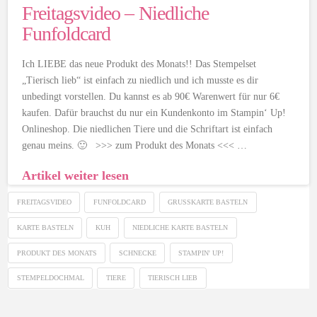
Freitagsvideo – Niedliche
Funfoldcard
Ich LIEBE das neue Produkt des Monats!! Das Stempelset
„Tierisch lieb“ ist einfach zu niedlich und ich musste es dir
unbedingt vorstellen. Du kannst es ab 90€ Warenwert für nur 6€
kaufen. Dafür brauchst du nur ein Kundenkonto im Stampin‘ Up!
Onlineshop. Die niedlichen Tiere und die Schriftart ist einfach
genau meins. 🙂 >>> zum Produkt des Monats <<< …
Artikel weiter lesen
FREITAGSVIDEO
FUNFOLDCARD
GRUSSKARTE BASTELN
KARTE BASTELN
KUH
NIEDLICHE KARTE BASTELN
PRODUKT DES MONATS
SCHNECKE
STAMPIN' UP!
STEMPELDOCHMAL
TIERE
TIERISCH LIEB