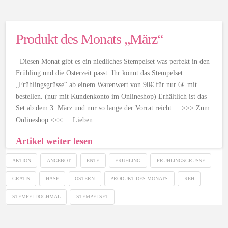
Produkt des Monats „März“
Diesen Monat gibt es ein niedliches Stempelset was perfekt in den
Frühling und die Osterzeit passt. Ihr könnt das Stempelset
„Frühlingsgrüsse“ ab einem Warenwert von 90€ für nur 6€ mit
bestellen. (nur mit Kundenkonto im Onlineshop) Erhältlich ist das
Set ab dem 3. März und nur so lange der Vorrat reicht. >>> Zum
Onlineshop <<< Lieben …
Artikel weiter lesen
AKTION
ANGEBOT
ENTE
FRÜHLING
FRÜHLINGSGRÜSSE
GRATIS
HASE
OSTERN
PRODUKT DES MONATS
REH
STEMPELDOCHMAL
STEMPELSET