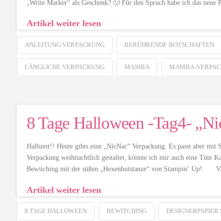
„Write Marker“ als Geschenk? 🙂 Für den Spruch habe ich das neue
Artikel weiter lesen
ANLEITUNG VERPACKUNG
BERÜHRENDE BOTSCHAFTEN
LÄNGLICHE VERPACKUNG
MAMBA
MAMBA-VERPA
8 Tage Halloween -Tag4- „N
Halbzeit!! Heute gibts eine „NicNac“ Verpackung. Es passt aber mit 
Verpackung weihnachtlich gestaltet, könnte ich mir auch eine Tüte Ka
Bewitching mit der süßen „Hexenhutstanze“ von Stampin‘ Up!. Vi
Artikel weiter lesen
8 TAGE HALLOWEEN
BEWITCHING
DESIGNERPAPIER