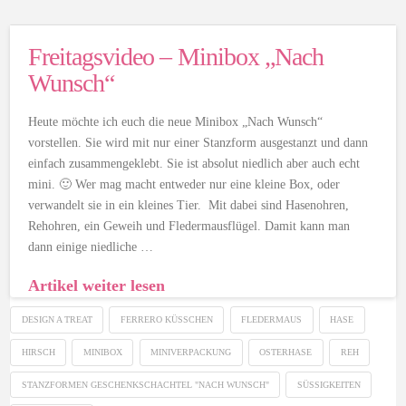
Freitagsvideo – Minibox „Nach
Wunsch“
Heute möchte ich euch die neue Minibox „Nach Wunsch“
vorstellen. Sie wird mit nur einer Stanzform ausgestanzt und dann
einfach zusammengeklebt. Sie ist absolut niedlich aber auch echt
mini. 🙂 Wer mag macht entweder nur eine kleine Box, oder
verwandelt sie in ein kleines Tier. Mit dabei sind Hasenohren,
Rehohren, ein Geweih und Fledermausflügel. Damit kann man
dann einige niedliche …
Artikel weiter lesen
DESIGN A TREAT
FERRERO KÜSSCHEN
FLEDERMAUS
HASE
HIRSCH
MINIBOX
MINIVERPACKUNG
OSTERHASE
REH
STANZFORMEN GESCHENKSCHACHTEL "NACH WUNSCH"
SÜSSIGKEITEN