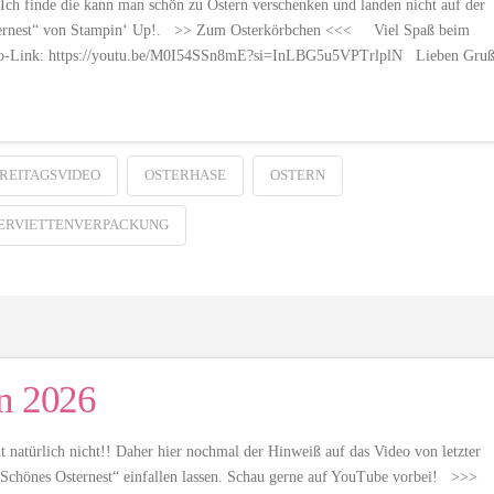
 Ich finde die kann man schön zu Ostern verschenken und landen nicht auf der
Osternest“ von Stampin‘ Up!. >> Zum Osterkörbchen <<< Viel Spaß beim
Video-Link: https://youtu.be/M0I54SSn8mE?si=InLBG5u5VPTrlplN Lieben Gru
REITAGSVIDEO
OSTERHASE
OSTERN
ERVIETTENVERPACKUNG
en 2026
t natürlich nicht!! Daher hier nochmal der Hinweiß auf das Video von letzter
Schönes Osternest“ einfallen lassen. Schau gerne auf YouTube vorbei! >>>