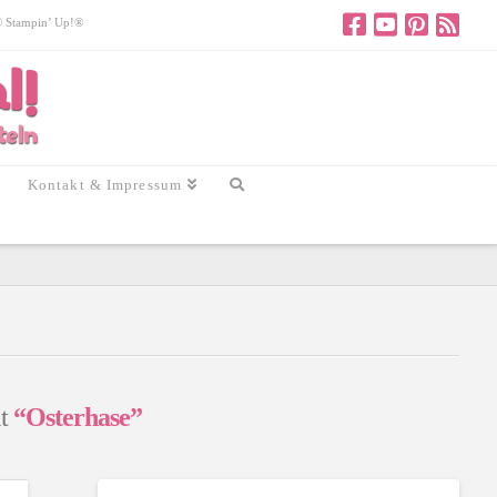
 © Stampin’ Up!®
Kontakt & Impressum
it
“Osterhase”