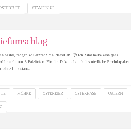
OSTERTÜTE
STAMPIN' UP!
riefumschlag
ne bastel, fangen wir einfach mal damit an. 🙂 Ich habe heute eine ganz
nd braucht nur 3 Falzlinien. Für die Deko habe ich das niedliche Produktpaket
der ohne Handstanze …
TTE
MÖHRE
OSTEREIER
OSTERHASE
OSTERN
G