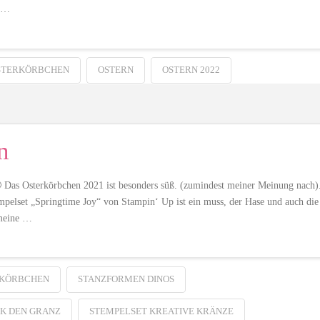
g …
STERKÖRBCHEN
OSTERN
OSTERN 2022
n
 🙂 Das Osterkörbchen 2021 ist besonders süß. (zumindest meiner Meinung nach)
tempelset „Springtime Joy“ von Stampin‘ Up ist ein muss, der Hase und auch die
 meine …
KÖRBCHEN
STANZFORMEN DINOS
K DEN GRANZ
STEMPELSET KREATIVE KRÄNZE