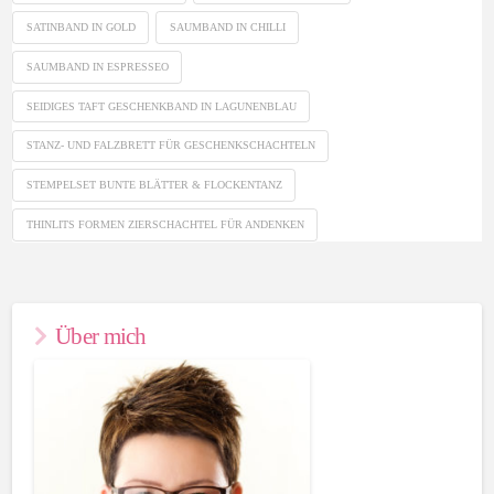
SATINBAND IN GOLD
SAUMBAND IN CHILLI
SAUMBAND IN ESPRESSEO
SEIDIGES TAFT GESCHENKBAND IN LAGUNENBLAU
STANZ- UND FALZBRETT FÜR GESCHENKSCHACHTELN
STEMPELSET BUNTE BLÄTTER & FLOCKENTANZ
THINLITS FORMEN ZIERSCHACHTEL FÜR ANDENKEN
Über mich