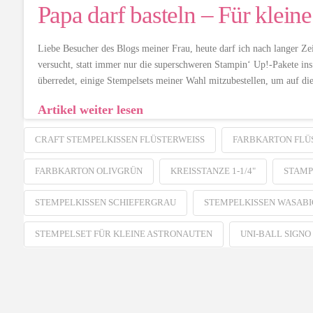
Papa darf basteln – Für klein
Liebe Besucher des Blogs meiner Frau, heute darf ich nach langer Ze
versucht, statt immer nur die superschweren Stampin‘ Up!-Pakete in
überredet, einige Stempelsets meiner Wahl mitzubestellen, um auf d
Artikel weiter lesen
CRAFT STEMPELKISSEN FLÜSTERWEISS
FARBKARTON FLÜS
FARBKARTON OLIVGRÜN
KREISSTANZE 1-1/4"
STAMP
STEMPELKISSEN SCHIEFERGRAU
STEMPELKISSEN WASAB
STEMPELSET FÜR KLEINE ASTRONAUTEN
UNI-BALL SIGNO