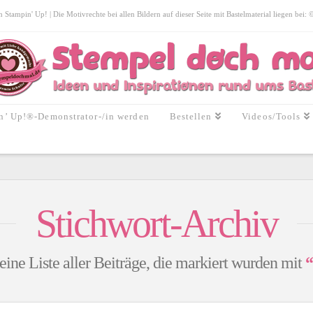
tampin' Up! | Die Motivrechte bei allen Bildern auf dieser Seite mit Bastelmaterial liegen bei:
n’ Up!®-Demonstrator-/in werden
Bestellen
Videos/Tools
Stichwort-Archiv
eine Liste aller Beiträge, die markiert wurden mit