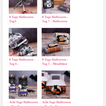
8 Tage Halloween -
8 Tage Halloween –
Tag3-
Tag 7 – Halloween-
Gespensterlolli
Minikarten
8 Tage Halloween –
8 Tage Halloween –
Tag 6 –
Tag 5 – Metalldose
Halloweentüte
mit Eulendeko
Acht Tage Halloween
Acht Tage Halloween