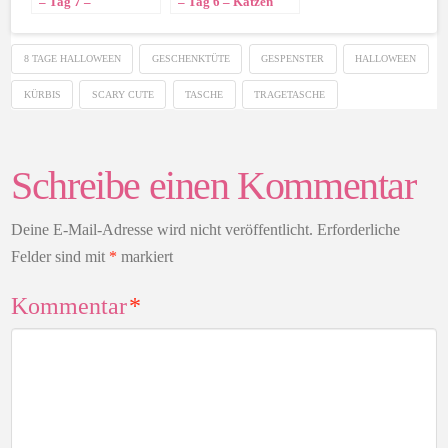
– Tag 7 –
– Tag 6 – Katzen
Geisterhafter
Trageschachtel
Milchkarton
8 TAGE HALLOWEEN
GESCHENKTÜTE
GESPENSTER
HALLOWEEN
KÜRBIS
SCARY CUTE
TASCHE
TRAGETASCHE
Schreibe einen Kommentar
Deine E-Mail-Adresse wird nicht veröffentlicht.
Erforderliche
Felder sind mit
*
markiert
Kommentar
*