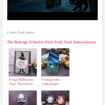
Lieben Gruß Jasmin
Die Beiträge Könnten Dich Auch Noch Interessieren:
8 Tage Halloween -
Freitagsvideo –
Tag2- Hexenkarte
Linkorkugel-
Verpackung