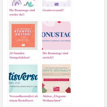
Die Bonustage sind
Gratisversand!!
wieder da!!
24-Stunden
Die Bonustage sind
Stempelaktion!
zurück!!
Versandkostenfrei ab
Aktion „Elegante
einem Bestellwert
Weihnachten“
von 40€