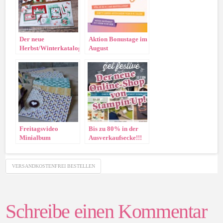
Der neue
Aktion Bonustage im
Herbst/Winterkatalog
August
ist gültig –
Katalogtour!
Freitagsvideo
Bis zu 80% in der
Minialbum
Ausverkaufsecke!!!
VERSANDKOSTENFREI BESTELLEN
Schreibe einen Kommentar