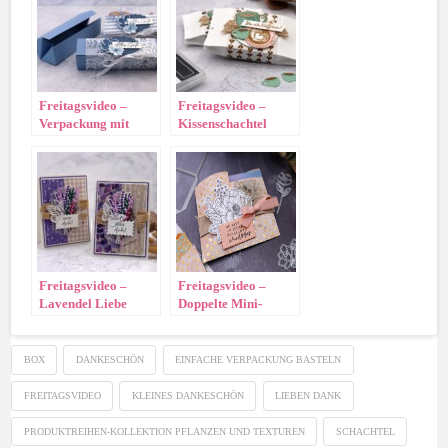
Freitagsvideo –
Freitagsvideo –
Verpackung mit
Kissenschachtel
raffiniertem
„Käffchen“
Verschluss
Freitagsvideo –
Freitagsvideo –
Lavendel Liebe
Doppelte Mini-
Versandtasche
BOX
DANKESCHÖN
EINFACHE VERPACKUNG BASTELN
FREITAGSVIDEO
KLEINES DANKESCHÖN
LIEBEN DANK
PRODUKTREIHEN-KOLLEKTION PFLANZEN UND TEXTUREN
SCHACHTEL