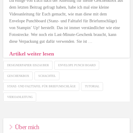
Da einige von Euch nach der Anleitung für meine Geschenkbox aus
dem letzten Beitrag gefragt haben, habe ich mal eine kleine
Videoanleitung für Euch gemacht, wie man diese mit dem
Envelope Punchboard (Stanz- und Falttafel für Briefumschläge)
von Stampin‘ Up! herstellt. Das ist immer verständlicher wie eine
Fotostrecke. Wer noch ein Last-Minute-Geschenk braucht, kann
diese Verpackung gut dafür verwenden. Sie ist …
Artikel weiter lesen
DESIGNERPAPIER EISZAUBER
ENVELOPE PUNCH BOARD
GESCHENKBOX
SCHACHTEL
STANZ- UND FALTTAFEL FÜR BRIEFUMSCHLÄGE
TUTORIAL
VIDEOANLEITUNG
Über mich