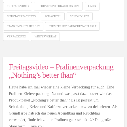
FREITAGSVIDEO
HERBST/WINTERKATALOG 2020
LAUB
MERCI-VERPACKUNG
SCHACHTEL
SCHOKOLADE
STANZENPAKET HERBST
STEMPELSET FÄHNCHEN-VIELFALT
VERPACKUNG
WINTERVORRAT
Freitagsvideo – Pralinenverpackung
„Nothing’s better than“
Heute habe ich mal wieder eine kleine Verpackung für euch. Eine
Pralinen-Ziehverpackung. Na und was passt dazu besser wie das
Produktpaket „Nothing’s better than“? Es ist perfekt um
Schokolade, Kekse und Kaffe zu verpacken bzw. zu dekorieren. Als
Grundfarbe hab ich das neuen Abendlbau und Rauchblau
verwendet, finde ich zu den Pralinen ganz schick. 🙂 Die große
Stanzform „Love you …