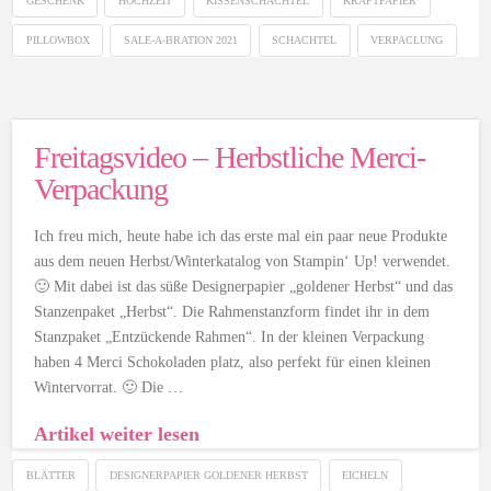
GESCHENK
HOCHZEIT
KISSENSCHACHTEL
KRAFTPAPIER
PILLOWBOX
SALE-A-BRATION 2021
SCHACHTEL
VERPACLUNG
Freitagsvideo – Herbstliche Merci-
Verpackung
Ich freu mich, heute habe ich das erste mal ein paar neue Produkte
aus dem neuen Herbst/Winterkatalog von Stampin‘ Up! verwendet.
🙂 Mit dabei ist das süße Designerpapier „goldener Herbst“ und das
Stanzenpaket „Herbst“. Die Rahmenstanzform findet ihr in dem
Stanzpaket „Entzückende Rahmen“. In der kleinen Verpackung
haben 4 Merci Schokoladen platz, also perfekt für einen kleinen
Wintervorrat. 🙂 Die …
Artikel weiter lesen
BLÄTTER
DESIGNERPAPIER GOLDENER HERBST
EICHELN