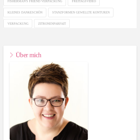
FISHERMAN'S FRIEND VERPACKUNG
FREITAGSVIDEO
KLEINES DANKESCHÖN
STANZFORMEN GEWELLTE KONTUREN
VERPACKUNG
ZITRONENPARFAIT
Über mich