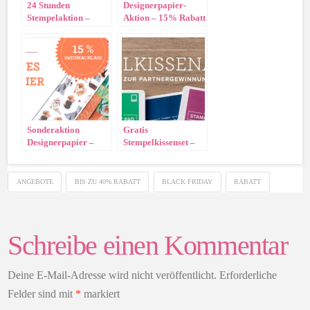
24 Stunden
Designerpapier-
Stempelaktion –
Aktion – 15% Rabatt
15% Nachlass
auf ausgewählte
Papiere!
Sonderaktion
Gratis
Designerpapier –
Stempelkissenset –
15% Rabatt im
Komm in mein
Oktober
Team!!
ANGEBOTE
BIS ZU 40% RABATT
BLACK FRIDAY
RABATT
Schreibe einen Kommentar
Deine E-Mail-Adresse wird nicht veröffentlicht.
Erforderliche
Felder sind mit
*
markiert