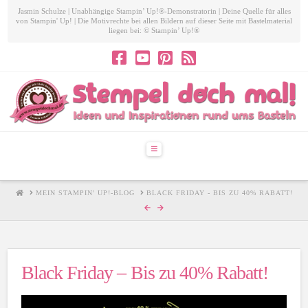
Jasmin Schulze | Unabhängige Stampin’ Up!®-Demonstratorin | Deine Quelle für alles
von Stampin' Up! | Die Motivrechte bei allen Bildern auf dieser Seite mit Bastelmaterial
liegen bei: © Stampin’ Up!®
Navigation
HOME
MEIN STAMPIN' UP!-BLOG
BLACK FRIDAY - BIS ZU 40% RABATT!
Black Friday – Bis zu 40% Rabatt!