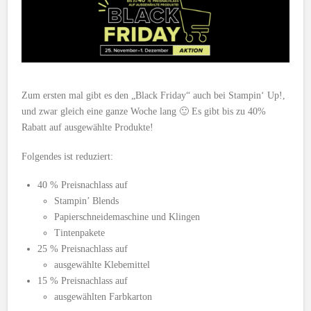
Zum ersten mal gibt es den „Black Friday“ auch bei Stampin‘ Up!,
und zwar gleich eine ganze Woche lang 🙂 Es gibt bis zu 40%
Rabatt auf ausgewählte Produkte!
Folgendes ist reduziert:
40 % Preisnachlass auf
Stampin’ Blends
Papierschneidemaschine und Klingen
Tintenpakete
25 % Preisnachlass auf
ausgewählte Klebemittel
15 % Preisnachlass auf
ausgewählten Farbkarton