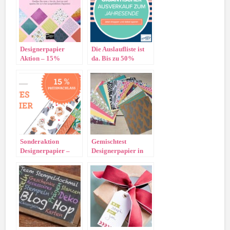
Designerpapier
Die Auslaufliste ist
Aktion – 15%
da. Bis zu 50%
Nachlass
Rabatt !!
Sonderaktion
Gemischtest
Designerpapier –
Designerpapier in
15% Rabatt im
Tüten
Oktober