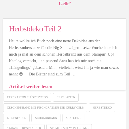
Gelb”
Herbstdeko Teil 2
Heute wollte ich Euch noch eine nette Dekoidee aus der
Herbstzauberstanze für die Big Shot zeigen. Letze Woche habe ich
mich ja mal an dem schönen Herbstkranz aus dem Stampin‘ Up!
Katalog versucht, und passend dazu hab ich mir noch ein
„Hängedings“ gebastelt. Mhh, vielleicht wisst Ihr ja wie man sowas
nennt 😉 Die Blätter sind zum Teil …
Artikel weiter lesen
FARBKARTON FLÜSTERWEISS
FILZPLATTEN
GESCHENKBAND MIT FISCHGRÄTMUSTER CURRY-GELB
HERBSTDEKO
LEINENFADEN
SCHOKOBRAUN
SENFGELB
STANZE HERBSTZAUBER
STEMPELSET WONDERFALL