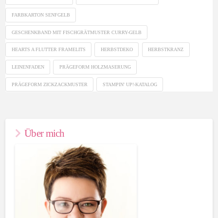
FARBKARTON SENFGELB
GESCHENKBAND MIT FISCHGRÄTMUSTER CURRY-GELB
HEARTS A FLUTTER FRAMELITS
HERBSTDEKO
HERBSTKRANZ
LEINENFADEN
PRÄGEFORM HOLZMASERUNG
PRÄGEFORM ZICKZACKMUSTER
STAMPIN' UP!-KATALOG
Über mich