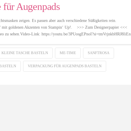
e für Augenpads
chtsmasken zeigen. Es passen aber auch verschiedene Süßigkeiten rein.
que“ mit goldenen Akzenten von Stampin‘ Up!. >>> Zum Designerpapier <<
ideo zu sehen.Video-Link: https://youtu.be/3PUosgEPnoI?si=tmVrjnkbHRJ8IiEn
KLEINE TASCHE BASTELN
ME-TIME
SANFTROSA
BASTELN
VERPACKUNG FÜR AUGENPADS BASTELN