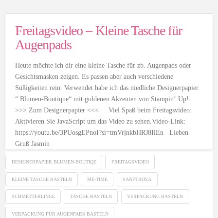
Freitagsvideo – Kleine Tasche für
Augenpads
Heute möchte ich dir eine kleine Tasche für zb. Augenpads oder
Gesichtsmasken zeigen. Es passen aber auch verschiedene
Süßigkeiten rein. Verwendet habe ich das niedliche Designerpapier
“ Blumen-Boutique“ mit goldenen Akzenten von Stampin‘ Up!.
>>> Zum Designerpapier <<< Viel Spaß beim Freitagsvideo:
Aktivieren Sie JavaScript um das Video zu sehen.Video-Link:
https://youtu.be/3PUosgEPnoI?si=tmVrjnkbHRJ8IiEn Lieben
Gruß Jasmin
DESIGNERPAPIER BLUMEN-BOUTIQE
FREITAGSVIDEO
KLEINE TASCHE BASTELN
ME-TIME
SANFTROSA
SCHMETTERLINGE
TASCHE BASTELN
VERPACKUNG BASTELN
VERPACKUNG FÜR AUGENPADS BASTELN