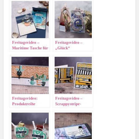
Freitagsvideo –
Freitagsvideo –
Maritime Tasche für
„Glück“
Masken
Minimarmeladentasche
Freitagsvideo:
Freitagsvideo –
Produktreihe
Scrappystripe-
„Pflanzecke“
Technik