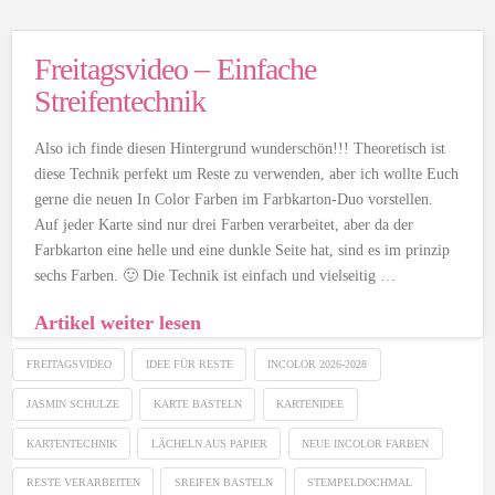
Freitagsvideo – Einfache
Streifentechnik
Also ich finde diesen Hintergrund wunderschön!!! Theoretisch ist
diese Technik perfekt um Reste zu verwenden, aber ich wollte Euch
gerne die neuen In Color Farben im Farbkarton-Duo vorstellen.
Auf jeder Karte sind nur drei Farben verarbeitet, aber da der
Farbkarton eine helle und eine dunkle Seite hat, sind es im prinzip
sechs Farben. 🙂 Die Technik ist einfach und vielseitig …
Artikel weiter lesen
FREITAGSVIDEO
IDEE FÜR RESTE
INCOLOR 2026-2028
JASMIN SCHULZE
KARTE BASTELN
KARTENIDEE
KARTENTECHNIK
LÄCHELN AUS PAPIER
NEUE INCOLOR FARBEN
RESTE VERARBEITEN
SREIFEN BASTELN
STEMPELDOCHMAL