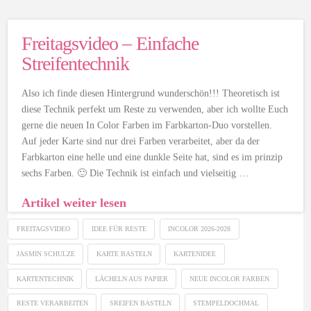
Freitagsvideo – Einfache
Streifentechnik
Also ich finde diesen Hintergrund wunderschön!!! Theoretisch ist
diese Technik perfekt um Reste zu verwenden, aber ich wollte Euch
gerne die neuen In Color Farben im Farbkarton-Duo vorstellen.
Auf jeder Karte sind nur drei Farben verarbeitet, aber da der
Farbkarton eine helle und eine dunkle Seite hat, sind es im prinzip
sechs Farben. 🙂 Die Technik ist einfach und vielseitig …
Artikel weiter lesen
FREITAGSVIDEO
IDEE FÜR RESTE
INCOLOR 2026-2028
JASMIN SCHULZE
KARTE BASTELN
KARTENIDEE
KARTENTECHNIK
LÄCHELN AUS PAPIER
NEUE INCOLOR FARBEN
RESTE VERARBEITEN
SREIFEN BASTELN
STEMPELDOCHMAL