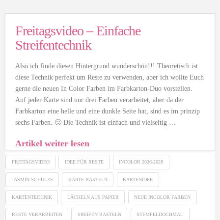
Freitagsvideo – Einfache
Streifentechnik
Also ich finde diesen Hintergrund wunderschön!!! Theoretisch ist
diese Technik perfekt um Reste zu verwenden, aber ich wollte Euch
gerne die neuen In Color Farben im Farbkarton-Duo vorstellen.
Auf jeder Karte sind nur drei Farben verarbeitet, aber da der
Farbkarton eine helle und eine dunkle Seite hat, sind es im prinzip
sechs Farben. 🙂 Die Technik ist einfach und vielseitig …
Artikel weiter lesen
FREITAGSVIDEO
IDEE FÜR RESTE
INCOLOR 2026-2028
JASMIN SCHULZE
KARTE BASTELN
KARTENIDEE
KARTENTECHNIK
LÄCHELN AUS PAPIER
NEUE INCOLOR FARBEN
RESTE VERARBEITEN
SREIFEN BASTELN
STEMPELDOCHMAL