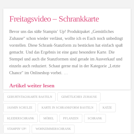
Freitagsvideo – Schrankkarte
Bevor uns das süße Stampin‘ Up! Produktpaket „Gemütliches
Zuhause“ schon wieder verlässt, wollte ich es Euch noch unbedingt
vorstellen. Diese Schrank-Stanzform zu bestücken hat einfach spaß
gemacht. Und das Ergebnis ist eine ganz besondere Karte. Die
Stempel und auch die Stanzformen sind gerade im Ausverkauf und
einzeln auch reduziert. Schaut gerne mal in der Kategorie „Letzte
Chance“ im Onlineshop vorbei. …
Artikel weiter lesen
GEBURTSTAGSKARTE BASTELN
GEMÜTLICHES ZUHAUSE
JASMIN SCHULZE
KARTE IN SCHRANKFORM BASTELN
KATZE
KLEIDERSCHRANK
MÖBEL
PFLANZEN
SCHRANK
STAMPIN' UP!
WOHNZIMMERSCHRANK