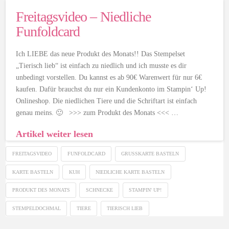
Freitagsvideo – Niedliche
Funfoldcard
Ich LIEBE das neue Produkt des Monats!! Das Stempelset
„Tierisch lieb“ ist einfach zu niedlich und ich musste es dir
unbedingt vorstellen. Du kannst es ab 90€ Warenwert für nur 6€
kaufen. Dafür brauchst du nur ein Kundenkonto im Stampin‘ Up!
Onlineshop. Die niedlichen Tiere und die Schriftart ist einfach
genau meins. 🙂 >>> zum Produkt des Monats <<< …
Artikel weiter lesen
FREITAGSVIDEO
FUNFOLDCARD
GRUSSKARTE BASTELN
KARTE BASTELN
KUH
NIEDLICHE KARTE BASTELN
PRODUKT DES MONATS
SCHNECKE
STAMPIN' UP!
STEMPELDOCHMAL
TIERE
TIERISCH LIEB