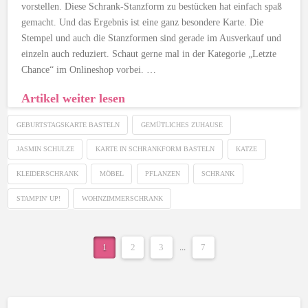
vorstellen. Diese Schrank-Stanzform zu bestücken hat einfach spaß
gemacht. Und das Ergebnis ist eine ganz besondere Karte. Die
Stempel und auch die Stanzformen sind gerade im Ausverkauf und
einzeln auch reduziert. Schaut gerne mal in der Kategorie „Letzte
Chance“ im Onlineshop vorbei. …
Artikel weiter lesen
GEBURTSTAGSKARTE BASTELN
GEMÜTLICHES ZUHAUSE
JASMIN SCHULZE
KARTE IN SCHRANKFORM BASTELN
KATZE
KLEIDERSCHRANK
MÖBEL
PFLANZEN
SCHRANK
STAMPIN' UP!
WOHNZIMMERSCHRANK
1
2
3
...
7