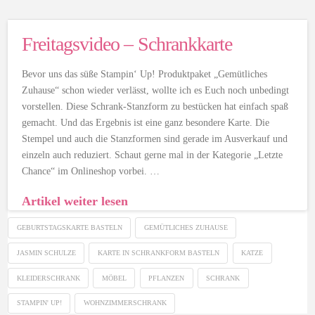
Freitagsvideo – Schrankkarte
Bevor uns das süße Stampin‘ Up! Produktpaket „Gemütliches
Zuhause“ schon wieder verlässt, wollte ich es Euch noch unbedingt
vorstellen. Diese Schrank-Stanzform zu bestücken hat einfach spaß
gemacht. Und das Ergebnis ist eine ganz besondere Karte. Die
Stempel und auch die Stanzformen sind gerade im Ausverkauf und
einzeln auch reduziert. Schaut gerne mal in der Kategorie „Letzte
Chance“ im Onlineshop vorbei. …
Artikel weiter lesen
GEBURTSTAGSKARTE BASTELN
GEMÜTLICHES ZUHAUSE
JASMIN SCHULZE
KARTE IN SCHRANKFORM BASTELN
KATZE
KLEIDERSCHRANK
MÖBEL
PFLANZEN
SCHRANK
STAMPIN' UP!
WOHNZIMMERSCHRANK