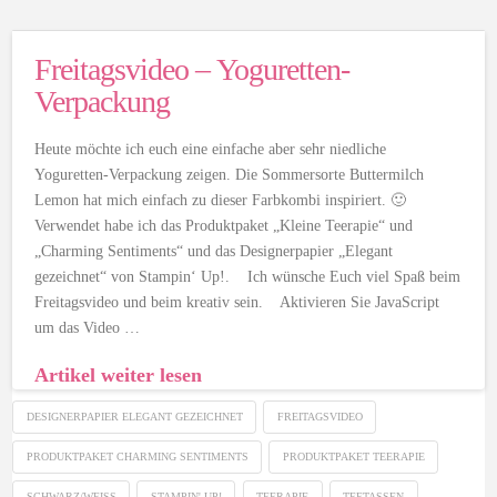
Freitagsvideo – Yoguretten-
Verpackung
Heute möchte ich euch eine einfache aber sehr niedliche
Yoguretten-Verpackung zeigen. Die Sommersorte Buttermilch
Lemon hat mich einfach zu dieser Farbkombi inspiriert. 🙂
Verwendet habe ich das Produktpaket „Kleine Teerapie“ und
„Charming Sentiments“ und das Designerpapier „Elegant
gezeichnet“ von Stampin‘ Up!. Ich wünsche Euch viel Spaß beim
Freitagsvideo und beim kreativ sein. Aktivieren Sie JavaScript
um das Video …
Artikel weiter lesen
DESIGNERPAPIER ELEGANT GEZEICHNET
FREITAGSVIDEO
PRODUKTPAKET CHARMING SENTIMENTS
PRODUKTPAKET TEERAPIE
SCHWARZ/WEISS
STAMPIN' UP!
TEERAPIE
TEETASSEN