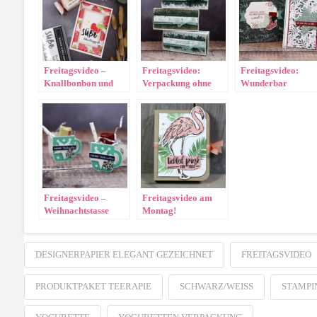
Freitagsvideo –
Freitagsvideo:
Freitagsvideo:
Knallbonbon und
Verpackung ohne
Wunderbar
Kirschen
Kleben (wirklich)
Weihnachtlich
Freitagsvideo –
Freitagsvideo am
Weihnachtstasse
Montag!
DESIGNERPAPIER ELEGANT GEZEICHNET
FREITAGSVIDEO
PRODUKTPAKET TEERAPIE
SCHWARZ/WEISS
STAMPIN