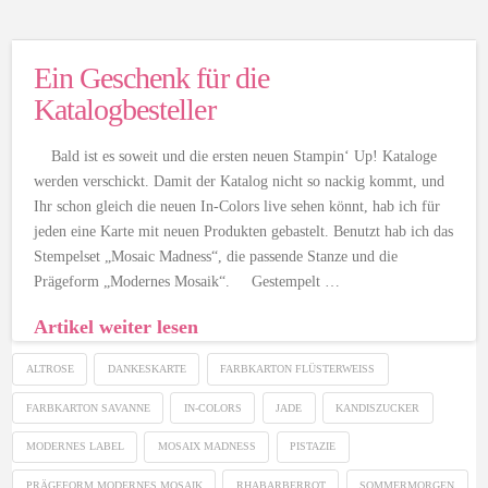
Ein Geschenk für die
Katalogbesteller
Bald ist es soweit und die ersten neuen Stampin‘ Up! Kataloge
werden verschickt. Damit der Katalog nicht so nackig kommt, und
Ihr schon gleich die neuen In-Colors live sehen könnt, hab ich für
jeden eine Karte mit neuen Produkten gebastelt. Benutzt hab ich das
Stempelset „Mosaic Madness“, die passende Stanze und die
Prägeform „Modernes Mosaik“. Gestempelt …
Artikel weiter lesen
ALTROSE
DANKESKARTE
FARBKARTON FLÜSTERWEISS
FARBKARTON SAVANNE
IN-COLORS
JADE
KANDISZUCKER
MODERNES LABEL
MOSAIX MADNESS
PISTAZIE
PRÄGEFORM MODERNES MOSAIK
RHABARBERROT
SOMMERMORGEN