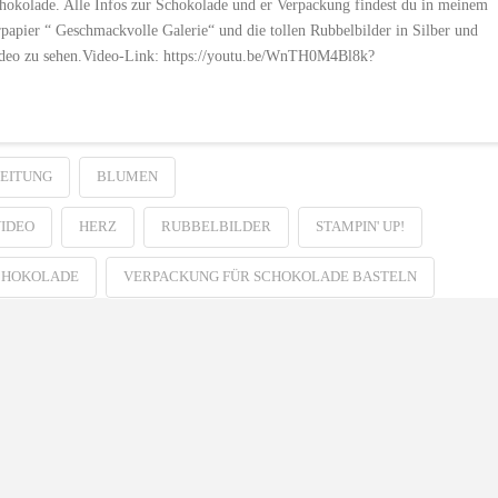
chokolade. Alle Infos zur Schokolade und er Verpackung findest du in meinem
pier “ Geschmackvolle Galerie“ und die tollen Rubbelbilder in Silber und
deo zu sehen.Video-Link: https://youtu.be/WnTH0M4Bl8k?
EITUNG
BLUMEN
VIDEO
HERZ
RUBBELBILDER
STAMPIN' UP!
SCHOKOLADE
VERPACKUNG FÜR SCHOKOLADE BASTELN