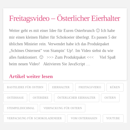
Freitagsvideo – Österlicher Eierhalter
Weiter geht es mit einer Idee für Euren Osterbrunch 🙂 Ich habe
mir einen kleinen Halter für Schokoeier überlegt. Es passen 5 der
üblichen Minieier rein. Verwendet habe ich das Produktpaket
„Schönes Osternest“ von Stampin‘ Up!. Im Video siehst du wie
alles funktioniert. 🙂 >>> Zum Produktpaket <<< Viel Spaß
beim neuen Video! Aktivieren Sie JavaScript …
Artikel weiter lesen
BASTELIDEE FÜR OSTERN
EIERHALTER
FREITAGSVIDEO
KÜKEN
OSTERHASE
OSTERIDEE
ÖSTERLICHER EIERHALTER
OSTERN
STEMPELDOCHMAL
VERPACKUNG FÜR OSTERN
VERPACKUNG FÜR SCHOKOLADENEIER
VOM OSTERHASEN
YOUTUBE