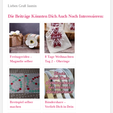
Lieben Gruß Jasmin
Die Beiträge Könnten Dich Auch Noch Interessieren:
Freitagsvideo –
8 Tage Weihnachten
Magnolie selber
Tag 2 – Ohrringe
machen
selber machen
Brettspiel selber
Bändershare –
machen
Verlieb Dich in Dein
Lieblingsband