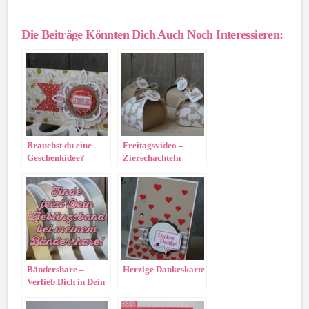
Die Beiträge Könnten Dich Auch Noch Interessieren:
Brauchst du eine
Freitagsvideo –
Geschenkidee?
Zierschachteln
Bändershare –
Herzige Dankeskarte
Verlieb Dich in Dein
Lieblingsband