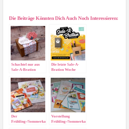
Die Beiträge Könnten Dich Auch Noch Interessieren:
Schachtel nur aus
Die letzte Sale-A-
Sale-A-Bration
Bration Woche
Prämien
startet mit
zusätzlichen
Geschenken!!
Der
Vorstellung
Frühling-/Sommerkatalog
Frühling-/Sommerkatalog
und die Sale-A-
und Sale-A-Bration