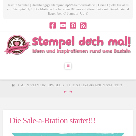
Jasmin Schulze | Unabhängige Stampin’ Up!®-Demonstratorin | Deine Quelle für alles
von Stampin' Up! | Die Motivrechte bei allen Bildern auf dieser Seite mit Bastelmaterial
liegen bei: © Stampin’ Up!®
Navigation
HOME
MEIN STAMPIN' UP!-BLOG
DIE SALE-A-BRATION STARTET!!!
Die Sale-a-Bration startet!!!