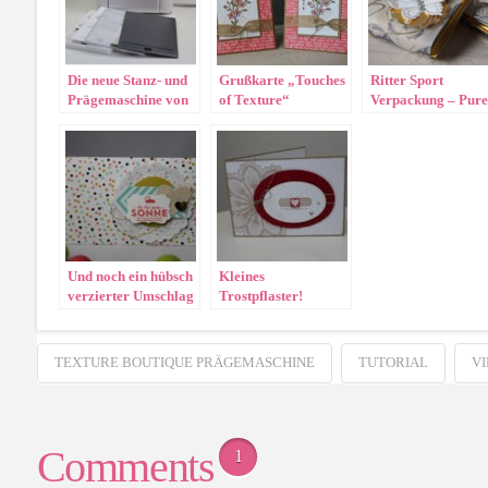
Die neue Stanz- und
Grußkarte „Touches
Ritter Sport
Prägemaschine von
of Texture“
Verpackung – Pure
Stampin‘ Up!
Perfektion
Und noch ein hübsch
Kleines
verzierter Umschlag
Trostpflaster!
TEXTURE BOUTIQUE PRÄGEMASCHINE
TUTORIAL
V
Comments
1