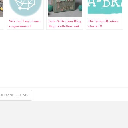
Wer hat Lust etwas
Sale-A-Bration Blog
Die Sale-a-Bration
zu gewinnen ?
Hop: Zettelbox mit
startet!!!
Video
IDEOANLEITUNG