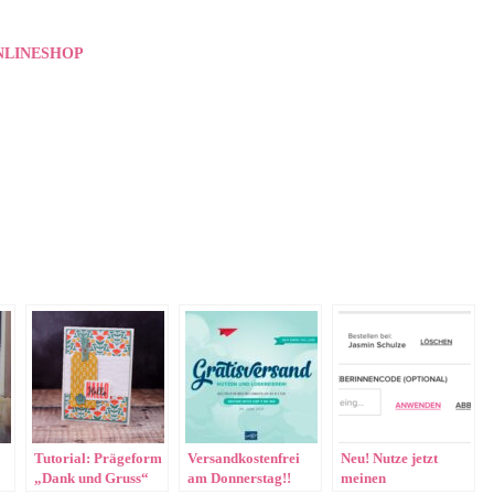
NLINESHOP
Tutorial: Prägeform
Versandkostenfrei
Neu! Nutze jetzt
„Dank und Gruss“
am Donnerstag!!
meinen