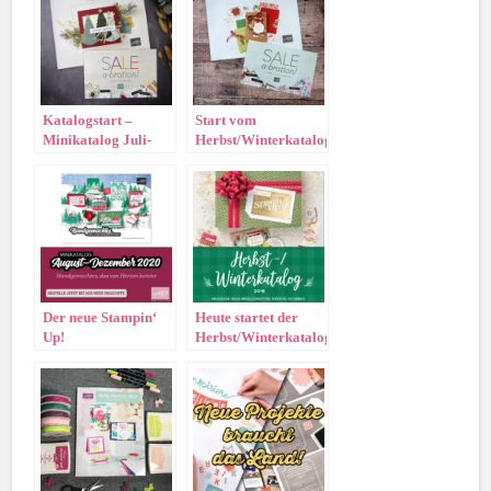
Katalogstart –
Start vom
Minikatalog Juli-
Herbst/Winterkatalog
Dezember
und der Sale-A-
Bration!
Der neue Stampin‘
Heute startet der
Up!
Herbst/Winterkatalog!
Herbst/Winterkatalog
startet heute!!