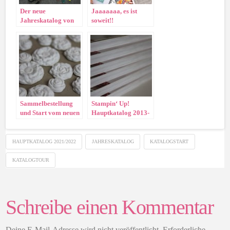
Der neue
Jaaaaaaa, es ist
Jahreskatalog von
soweit!!
Stampin‘ Up! ist da!
Sammelbestellung
Stampin‘ Up!
und Start vom neuen
Hauptkatalog 2013-
Stampin‘ Up!
2014 vorbestellen!
Katalog 2013
HAUPTKATALOG 2021/2022
JAHRESKATALOG
KATALOGSTART
KATALOGTOUR
Schreibe einen Kommentar
Deine E-Mail-Adresse wird nicht veröffentlicht.
Erforderliche