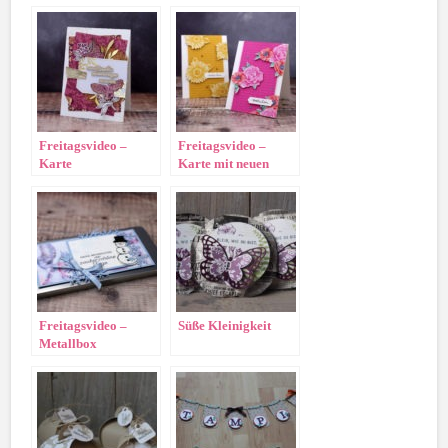
Freitagsvideo –
Freitagsvideo –
Karte
Karte mit neuen
„Herbstwunder“
Produkten
Freitagsvideo –
Süße Kleinigkeit
Metallbox
dekorieren